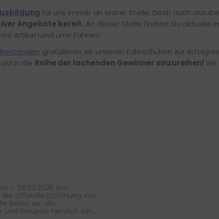
usbildung
für uns immer an erster Stelle. Doch auch darübe
iver Angebote bereit.
An dieser Stelle findest Du aktuelle
te Artikel rund ums Fahren!
Bestanden
gratulieren wir unseren Fahrschülern zur erfolgr
ald in die
Reihe der lachenden Gewinner einzureihen!
Wir
ule – 28.03.2026 Am
die offizielle Eröffnung von
hr laden wir alle
r und Freunde herzlich ein,
ahrzeuge kennenzulernen