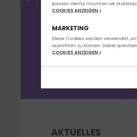
Fahrschule.
<
können. Hierfür möchten wir statist
COOKIES ANZEIGEN >
MARKETING
Jetzt Kontakt aufnehmen
Diese Cookies werden verwendet, um u
ausrichten zu können. Dabei speicher
COOKIES ANZEIGEN >
AKTUELLES