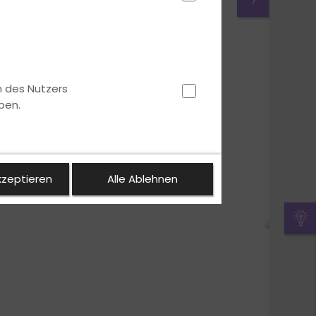
>
n des Nutzers
ben.
kzeptieren
Alle Ablehnen