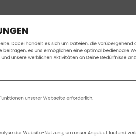
LUNGEN
eite. Dabei handelt es sich um Dateien, die vorübergehen
FAHRSCHULE
FÜHRERSCHEIN
AKTUELLE
e beitragen, es uns ermöglichen eine optimal bedienbare W
 und unsere werblichen Aktivitäten an Deine Bedürfnisse an
en News
rekt bei
Funktionen unserer Webseite erforderlich.
Analyse der Website-Nutzung, um unser Angebot laufend ver