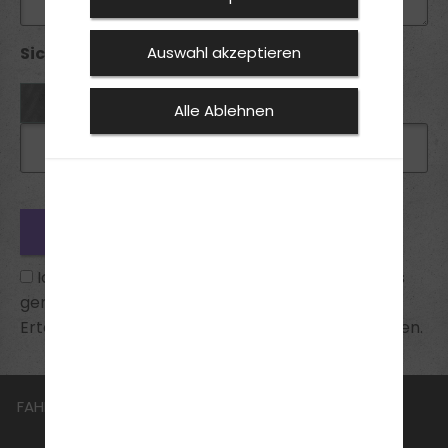
Sicherheitsabfrage *:
Auswahl akzeptieren
Alle Ablehnen
Ich habe die
Datenschutzhinweise
zur Kenntnis
genommen und bin mit ihnen einverstanden.
Erteilte Einwilligungen kann ich jederzeit widerrufen.
FAHRSCHULE
FüHRERSCHEIN
AKTUELLES
JOBS
ANMELDEN
KONTAKT