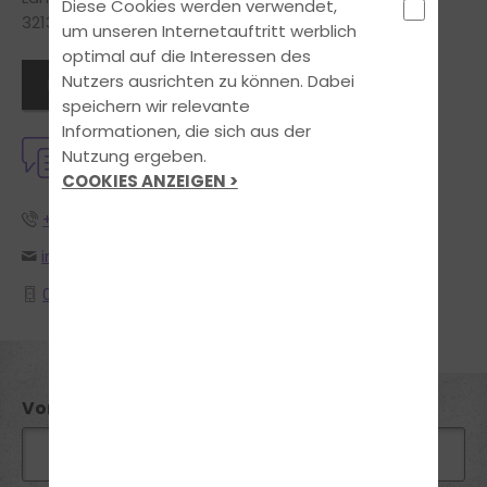
Diese Cookies werden verwendet,
32139 Spenge
um unseren Internetauftritt werblich
optimal auf die Interessen des
Nutzers ausrichten zu können. Dabei
Filialen und Öffnungszeiten
speichern wir relevante
Informationen, die sich aus der
Nutzung ergeben.
KOMMUNIKATION
COOKIES ANZEIGEN >
+4917632444587
info@bukisfahrschule.de
017632444587
Vorname*: