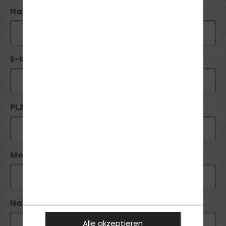
Nachname*:
E-Mail*:
PLZ*:
Mobil*:
Nachricht:
Alle akzeptieren