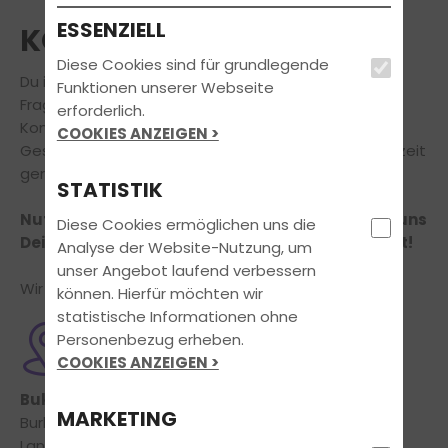
ESSENZIELL
KONTAKT
Diese Cookies sind für grundlegende
Du interessierst Dich für unser Angebot oder hast
Funktionen unserer Webseite
Fragen rund um Deine Führerscheinausbildung?
erforderlich.
Komm doch einfach zu einem unverbindlichen
COOKIES ANZEIGEN >
Gespräch vorbei, unser freundliches Team ist jederzeit
gerne persönlich für Dich da!
STATISTIK
Nutze unser Online-Kontaktformular und teile uns
Diese Cookies ermöglichen uns die
Dein Anliegen mit, wir kümmern uns um den Rest!
Analyse der Website-Nutzung, um
unser Angebot laufend verbessern
Wir freuen uns auf Deine Nachricht!
können. Hierfür möchten wir
statistische Informationen ohne
Personenbezug erheben.
ADRESSE
COOKIES ANZEIGEN >
Bukis Fahrschule
MARKETING
Burkan Agircan
Lange Straße 66