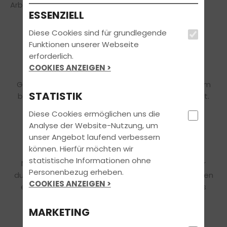
Arbeitsbedingungen:
ESSENZIELL
Diese Cookies sind für grundlegende
Funktionen unserer Webseite
erforderlich.
GEHALTSPAKET
COOKIES ANZEIGEN >
Gute Arbeit muss sich auch finanziell lohnen. Darum
STATISTIK
bieten wir dir ein rundum attraktives Gehaltspaket.
Diese Cookies ermöglichen uns die
Analyse der Website-Nutzung, um
unser Angebot laufend verbessern
UNSER TEAM
können. Hierfür möchten wir
statistische Informationen ohne
Nach einer umfassenden Einarbeitung sichern wir
Personenbezug erheben.
durch regelmäßige Team-Meetings und -Events den
COOKIES ANZEIGEN >
einzigartigen Teamspirit, der Bestandteil unseres
Erfolgs ist.
MARKETING