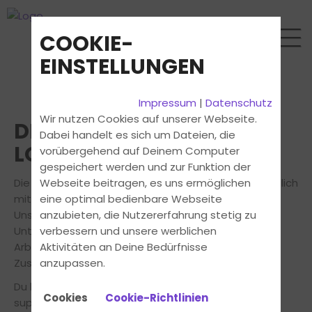
COOKIE-
EINSTELLUNGEN
Impressum
|
Datenschutz
Wir nutzen Cookies auf unserer Webseite.
DEINE ARBEIT SOLL SICH
Dabei handelt es sich um Dateien, die
LOHNEN
vorübergehend auf Deinem Computer
gespeichert werden und zur Funktion der
Die beste Ausbildung für unsere Kunden ist nur möglich
Webseite beitragen, es uns ermöglichen
mit den besten Fahrlehrern und Fahrlehrerinnen.
eine optimal bedienbare Webseite
Unser Erfolg als erfolgreiches und dynamisches
anzubieten, die Nutzererfahrung stetig zu
Unternehmen basiert auf einer sehr positiven
verbessern und unsere werblichen
Arbeitsatmosphäre und der exzellenten
Aktivitäten an Deine Bedürfnisse
Zusammenarbeit unserer qualifizierten Mitarbeiter.
anzupassen.
Du bist bereits ein Top-Fahrlehrer? Wir bieten dir
Cookies
Cookie-Richtlinien
super Kollegen und ausgezeichnete