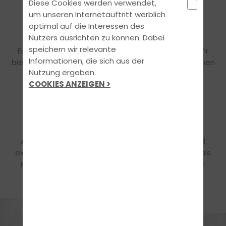
Diese Cookies werden verwendet,
um unseren Internetauftritt werblich
WORK-LIFE-BALANCE
optimal auf die Interessen des
Nutzers ausrichten zu können. Dabei
Für exzellente Arbeit braucht man auch
speichern wir relevante
Erholungspausen zum Auftanken neuer Energie. Wir
Informationen, die sich aus der
bieten dir flexible Arbeitszeitmodelle und Maßnahmen
Nutzung ergeben.
an, die genau das ermöglichen.
COOKIES ANZEIGEN >
WEITERBILDUNG
Alle unsere Mitarbeiter erhalten regelmäßige und
exklusive Weiterbildungen, um ihr volles Potenzial als
Fahrlehrer zu entfalten. Mit diesen Qualifikationen
kannst du ganz entspannt in die Zukunft blicken.