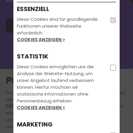
ESSENZIELL
Diese Cookies sind für grundlegende
👉 Jetzt anmelden
Funktionen unserer Webseite
erforderlich.
COOKIES ANZEIGEN >
STATISTIK
Diese Cookies ermöglichen uns die
Analyse der Website-Nutzung, um
PREIS ANFRAGEN
unser Angebot laufend verbessern
können. Hierfür möchten wir
Du interessierst dich für unser Angebot, stellst dir aber
statistische Informationen ohne
die Frage:
Mit welchen Kosten muss ich für die
Personenbezug erheben.
Führerscheinausbildung rechnen?
Dann fülle ganz
COOKIES ANZEIGEN >
einfach das untenstehende
Kontaktformular
aus
und wir melden uns umgehend bei Dir, um Deine
MARKETING
Fragen zu beantworten.