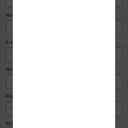
Nachname *
E-Mail *
Handynummer *
Führerschein
PLZ *