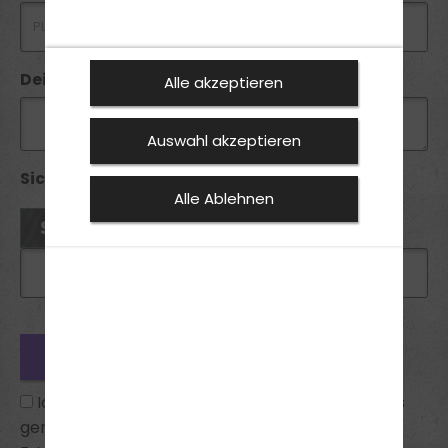
Deine Anfrage
Alle akzeptieren
Auswahl akzeptieren
Sicherheitsabfrage *:
Alle Ablehnen
Ich habe die
Datenschutzhinweise
zur Kenntnis
genommen und bin mit ihnen einverstanden.