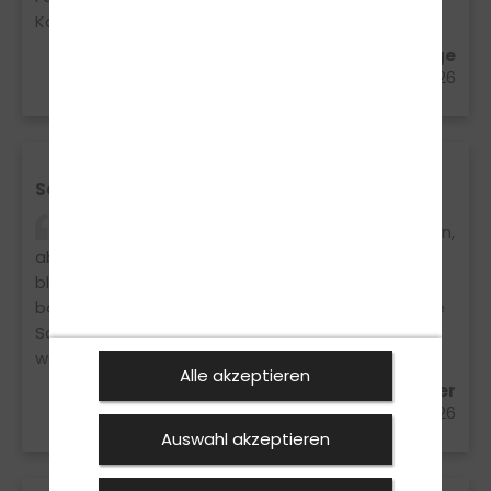
Kann ich nur empfehlen!
Alexandra Novic aus Spenge
25.03.2026
Sophieeee
Ich hatte vorher richtig Angst vorm Autofahren,
aber Buki hat mir das komplett genommen. Er
bleibt immer ruhig, erklärt alles verständlich und
baut einen auf. Man merkt einfach, dass ihm seine
Schüler wichtig sind. Würde ich jedem
weiterempfehlen!
Alle akzeptieren
Sophie Bergkamp aus Enger
24.03.2026
Auswahl akzeptieren