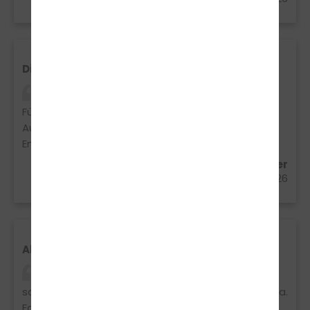
Dilo
Komme aus Enger und habe meinen
Führerschein in Spenge gemacht – top! Schnelle
Ausbildung, entspannte Fahrstunden. Klare
Empfehlung 🚗💨
Dilara Yilmaz aus Enger
03.04.2026
Alex
Super Fahrschule! Habe meinen Führerschein
schnell geschafft, Theorie in nur 7 Tagen war mega.
Fahrstunden waren entspannt und verständlich.