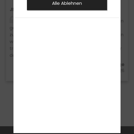
Alle Ablehnen
JMontag
Ich hab meinen Führerschein vor ca. 5 Monaten
gemacht und denke heute noch oft an die Zeit
zurück 😄 Hat echt Spaß gemacht. Die Fahrstunden
waren immer entspannt, viel gelacht, aber
trotzdem viel gelernt. Man fühlt sich einfach sicher
danach im Straßenverkehr.
Jonas Montag aus Spenge
19.03.2026
1