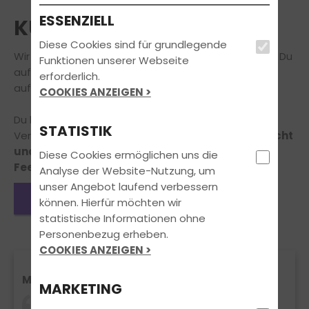
ESSENZIELL
KUNDENSTIMMEN
Diese Cookies sind für grundlegende
Wir können Dir viel erzählen – aber am Besten hörst Du
Funktionen unserer Webseite
auf unsere Fahrschüler und Fahrschülerinnen, die wir
erforderlich.
auf Ihrem Weg zum Führerschein begleiten durften.
COOKIES ANZEIGEN >
Du hast selbst Anregungen, Lob oder
STATISTIK
Verbesserungsvorschläge für uns?
Dann zögere nicht
und schreib uns, wir freuen uns über Dein
Diese Cookies ermöglichen uns die
Feedback!
Analyse der Website-Nutzung, um
unser Angebot laufend verbessern
Eintrag verfassen
können. Hierfür möchten wir
statistische Informationen ohne
Personenbezug erheben.
COOKIES ANZEIGEN >
MEGAAA
MARKETING
Kann ich jedem nur RATEN! Geht schnell, ist