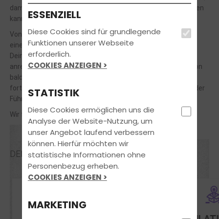
damit der Wechsel
schnell und problemlos
vonstatten gehen
ESSENZIELL
kann.
Diese Cookies sind für grundlegende
Von Deiner alten Fahrschule solltest Du dir
Funktionen unserer Webseite
einen
Ausbildungsnachweis
ausstellen lassen, damit wir all
erforderlich.
Deine bisher abgeleisteten Theorie- und Fahrstunden
COOKIES ANZEIGEN >
anrechnen können. Nach geringem Aufwand kannst Du schon
bald Deine Ausbildung zu einem
fairen Preis
bei uns
fortsetzen. Du wirst überrascht sein, wieviel
Spaß
man bei der
STATISTIK
Führerscheinausbildung haben kann.
Diese Cookies ermöglichen uns die
Wir freuen uns auf Dich!
Analyse der Website-Nutzung, um
unser Angebot laufend verbessern
können. Hierfür möchten wir
DEINE VORTEILE
statistische Informationen ohne
Personenbezug erheben.
COOKIES ANZEIGEN >
MARKETING