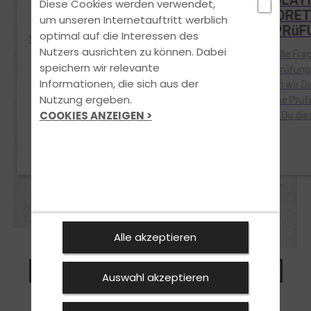
EVENT-
SIMULAT
Diese Cookies werden verwendet,
SONDERFAHRTEN
THEORET
um unseren Internetauftritt werblich
PRüF
optimal auf die Interessen des
Sonderfahrten haben bei uns auch
Nutzers ausrichten zu können. Dabei
Sonderziele. In regelmäßigen
Wenn du alle Fra
speichern wir relevante
Abständen überraschen wir mit
und dich prüfungs
Informationen, die sich aus der
tollen Aktionen. Sei dabei!
testen wir Di
Nutzung ergeben.
realistische Prüf
COOKIES ANZEIGEN >
Bestehst Du dies
Alle akzeptieren
Vereinbare noch heute einen Termin
für ein unverbindliches Beratungsgespräch
Auswahl akzeptieren