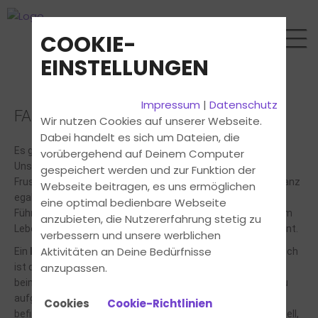
COOKIE-
EINSTELLUNGEN
Impressum
|
Datenschutz
FAHRSCHULWECHSEL
Wir nutzen Cookies auf unserer Webseite.
Dabei handelt es sich um Dateien, die
Es gibt viele Gründe die Fahrschule zu wechseln. Ob Umzug,
vorübergehend auf Deinem Computer
Unstimmigkeiten mit dem Fahrlehrer, lange Wartezeiten,
gespeichert werden und zur Funktion der
Frustration oder schlichtweg Pech bei der Fahrschulwahl. Ganz
Webseite beitragen, es uns ermöglichen
egal, was es ist, bei uns bist Du jederzeit willkommen! Die
eine optimal bedienbare Webseite
Führerscheinausbildung ist ein wichtiger Abschnitt in Deinem
anzubieten, die Nutzererfahrung stetig zu
Leben, dabei hast du die für Dich optimale Ausbildung verdient.
verbessern und unsere werblichen
Aktivitäten an Deine Bedürfnisse
Ein
Fahrschulwechsel
sollte Dir weder unangenehm sein, noch
anzupassen.
ist dieser mit hohen Kosten verbunden. Gerne helfen wir Dir
beim Wechsel und knüpfen bei der Ausbildung dort an, wo du
aufgehört hast. Egal an welchem Punkt Du dich aktuell
Cookies
Cookie-Richtlinien
befindest, wir nehmen uns die Zeit und beraten Dich individuell,